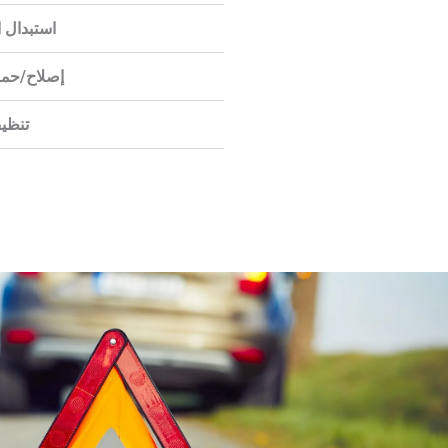
استبدال ا
إصلاح/حما
تنظيف