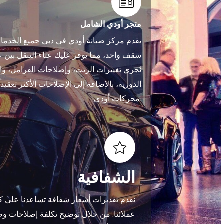
متجر أودي الشامل
يقدم مركز صيانة أودي في دبي جميع الخدم
سقف واحد، مما يوفر عليك عناء التنقل بين ع
نُجري تغييرات الزيت، وإصلاحات الفرامل، وا
الدورية، بالإضافة إلى الإصلاحات الأكثر تعقيدا
محركات أودي.
الشفافية
نقدم تقديرات أسعار شفافة تساعدنا على 
عملائنا. من خلال توضيح تكلفة إصلاحات وص