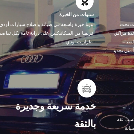
سنوات من الخبرة
ات تحت
لدينا خبرة واسعة في صيانة وإصلاح سيارات أودي.
دة مراكز.
فريقنا من الميكانيكيين على دراية تامة بكل تفاصي
لصيانة
طرازات أودي.
ً مثل تجديد
خدمة سريعة وجديرة
كسب ثقة
بالثقة
يانة