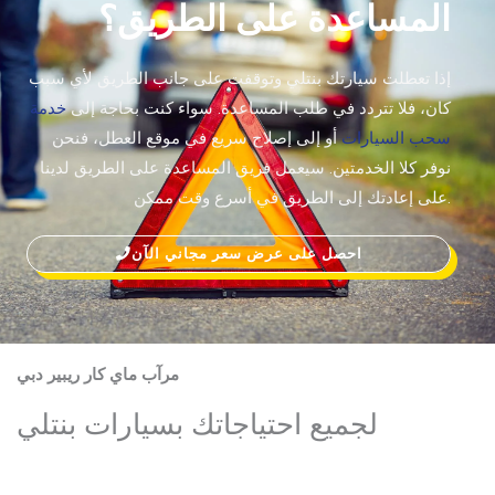
المساعدة على الطريق؟
إذا تعطلت سيارتك بنتلي وتوقفت على جانب الطريق لأي سبب
كان، فلا تتردد في طلب المساعدة. سواء كنت بحاجة إلى
خدمة
سحب السيارات
أو إلى إصلاح سريع في موقع العطل، فنحن
نوفر كلا الخدمتين. سيعمل فريق المساعدة على الطريق لدينا
على إعادتك إلى الطريق في أسرع وقت ممكن.
احصل على عرض سعر مجاني الآن
مرآب ماي كار ريبير دبي
لجميع احتياجاتك بسيارات بنتلي