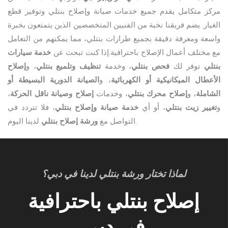
مركز متكامل يقدم جميع خدمات صيانة وإصلاح بنتلي وتوفير قطع
الغيار. يضم فريقنا نخبة من الفنيين المتخصصين الذين يتمتعون بخبرة
واسعة ومعرفة دقيقة بجميع طرازات بنتلي، مما يمكنهم من التعامل
مع مختلف أعمال الإصلاح باحترافية.
إذا كنت تبحث عن
خدمة سيارات
بنتلي
توفر لك
فحص بنتلي
، وخدمة
تنظيف وتلميع بنتلي
، و
إصلاح
الأعطال الميكانيكية أو الكهربائية
، و
الصيانة الدورية البسيطة أو
الشاملة
، و
إصلاح محرك بنتلي
، وخدمات
إصلاح وصيانة ناقل الحركة
،
و
تغيير زيت بنتلي
، أو أي
خدمة صيانة وإصلاح بنتلي
، فلا تتردد في
لدينا اليوم.
التواصل مع
ورشة إصلاح بنتلي
لماذا تختار ورشة بنتلي لدينا في دبي؟
إصلاح بنتلي باحترافية
في دبي