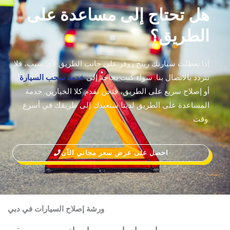
هل تحتاج إلى مساعدة على
الطريق؟
إذا تعطلت سيارتك رينج روفر على جانب الطريق لأي سبب، فلا
تتردد بالاتصال بنا. سواء كنت بحاجة إلى
خدمة سحب السيارة
أو إصلاح سريع على الطريق، فنحن نقدم كلا الخيارين. خدمة
المساعدة على الطريق لدينا ستعيدك إلى طريقك في أسرع
وقت.
احصل على عرض سعر مجاني الآن
ورشة إصلاح السيارات في دبي