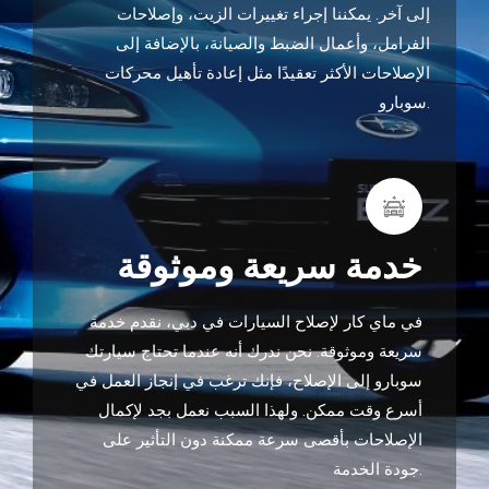
إلى آخر. يمكننا إجراء تغييرات الزيت، وإصلاحات
الفرامل، وأعمال الضبط والصيانة، بالإضافة إلى
الإصلاحات الأكثر تعقيدًا مثل إعادة تأهيل محركات
سوبارو.
خدمة سريعة وموثوقة
في ماي كار لإصلاح السيارات في دبي، نقدم خدمة
سريعة وموثوقة. نحن ندرك أنه عندما تحتاج سيارتك
سوبارو إلى الإصلاح، فإنك ترغب في إنجاز العمل في
أسرع وقت ممكن. ولهذا السبب نعمل بجد لإكمال
الإصلاحات بأقصى سرعة ممكنة دون التأثير على
جودة الخدمة.