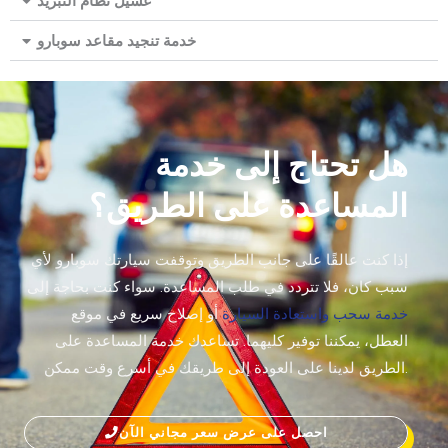
غسيل نظام التبريد
خدمة تنجيد مقاعد سوبارو
هل تحتاج إلى خدمة
المساعدة على الطريق؟
إذا كنت عالقًا على جانب الطريق وتوقفت سيارتك سوبارو لأي
سبب كان، فلا تتردد في طلب المساعدة. سواء كنت بحاجة إلى
خدمة سحب واستعادة السيارة
أو إصلاح سريع في موقع
العطل، يمكننا توفير كليهما. تساعدك خدمة المساعدة على
الطريق لدينا على العودة إلى طريقك في أسرع وقت ممكن.
احصل على عرض سعر مجاني الآن