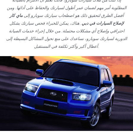
إذا كنت من ملاك سيارات سوبارو، فأنت تعلم أن الالتزام بالصيانة
المطلوبة أمر مهم لضمان عمر أطول لسيارتك والحفاظ على أدائها. ومن
أفضل الطرق لتحقيق ذلك هو اصطحاب سيارتك سوبارو إلى
ماي كار
لإصلاح السيارات في دبي
. هناك، يمكن للخبراء فحص سيارتك بشكل
احترافي وإصلاح أي مشكلات محتملة. من خلال إجراء خدمات الصيانة
الدورية لسيارتك سوبارو، نساعدك على منع تحول المشاكل البسيطة إلى
أعطال أكبر وأكثر تكلفة في المستقبل.