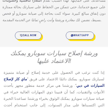
مساعدتك على حمايتها. لهذا السبب نقدم
أسعارًا تنافسية وخصومات
على جميع خدماتنا، حتى تتمكن من الحفاظ على سيارتك بحالة ممتازة
دون إنفاق مبالغ كبيرة. سواء كنت بحاجة إلى صيانة سوبارو أو فحص
مغادرة ورشتنا وأنت راضٍ تمامًا عن الخدمة المقدمة.
بسيط، نضمن لك
CALL NOW
WHATSAPP
ورشة إصلاح سيارات سوبارو يمكنك
الاعتماد عليها!
إذا كنت ترغب في الحصول على خدمة إصلاح أو صيانة متميزة
لسيارتك سوبارو، يمكنك دائمًا الاعتماد على فريق “
ماي كار لإصلاح
السيارات في دبي
“. ورشتنا هي مركز خدمة متطور مجهز بأحدث
الأدوات والتقنيات، كما أن فنيينا ذوي المهارات العالية خبراء في
صيانة سيارات سوبارو. يمكنك الوثوق بخبراء ورشتنا. تساعدنا الخبرة
التي اكتسبناها على مدار السنوات، إلى جانب استخدام أحدث